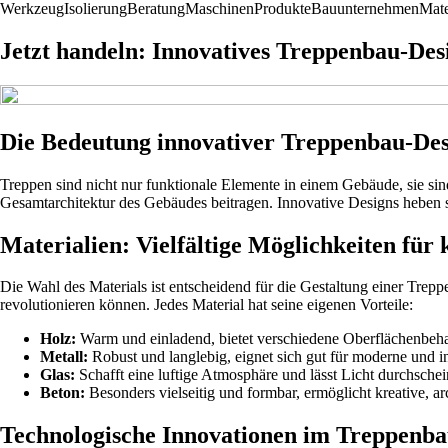
Werkzeug
Isolierung
Beratung
Maschinen
Produkte
Bauunternehmen
Mate
Jetzt handeln: Innovatives Treppenbau-Desi
Die Bedeutung innovativer Treppenbau-Des
Treppen sind nicht nur funktionale Elemente in einem Gebäude, sie s
Gesamtarchitektur des Gebäudes beitragen. Innovative Designs heben 
Materialien: Vielfältige Möglichkeiten für 
Die Wahl des Materials ist entscheidend für die Gestaltung einer Trep
revolutionieren können. Jedes Material hat seine eigenen Vorteile:
Holz:
Warm und einladend, bietet verschiedene Oberflächenbeha
Metall:
Robust und langlebig, eignet sich gut für moderne und in
Glas:
Schafft eine luftige Atmosphäre und lässt Licht durchschei
Beton:
Besonders vielseitig und formbar, ermöglicht kreative, a
Technologische Innovationen im Treppenb