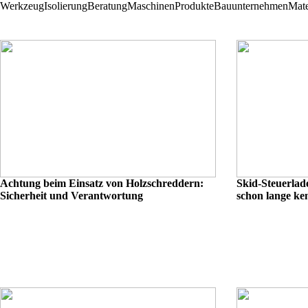
Werkzeug
Isolierung
Beratung
Maschinen
Produkte
Bauunternehmen
Mate
Achtung beim Einsatz von Holzschreddern:
Skid-Steuerlade
Sicherheit und Verantwortung
schon lange ke